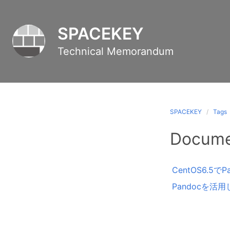
SPACEKEY
Technical Memorandum
SPACEKEY
Tags
Docum
CentOS6.5
Pandocを